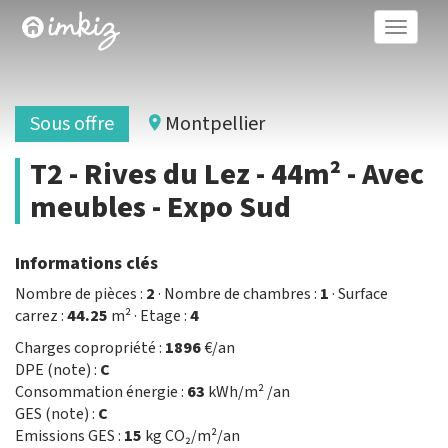
Toggle
naviga
Sous offre
Montpellier
T2 - Rives du Lez - 44m² - Avec
meubles - Expo Sud
Informations clés
Nombre de pièces :
2
· Nombre de chambres :
1
· Surface
carrez :
44.25
m² · Etage :
4
Charges copropriété :
1896
€/an
DPE (note) :
C
Consommation énergie :
63
kWh/m² /an
GES (note) :
C
Emissions GES :
15
kg CO₂/m²/an