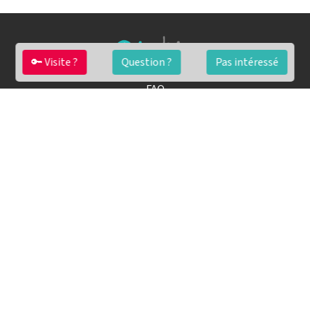
🔑 Visite ?
Question ?
Pas intéressé
FAQ
Conditions générales
Contact
🏷️ Nos tarifs en détail
Estimation immobilière gratuite
Simulation de financement gratuite en ligne
Notre blog pour réussir l'immobilier
▶️ Nos analyses et conseils en vidéo
🤝🏡 Devenez agent immobilier imkiz