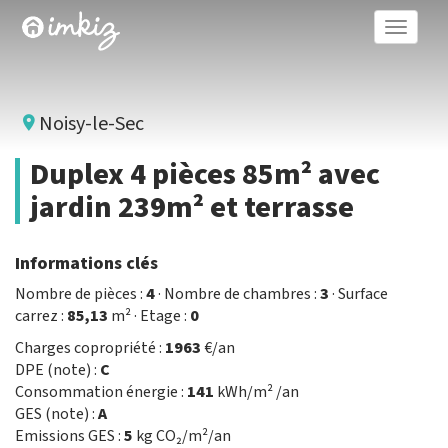
Toggle
naviga
Noisy-le-Sec
Duplex 4 pièces 85m² avec
jardin 239m² et terrasse
Informations clés
Nombre de pièces :
4
· Nombre de chambres :
3
· Surface
carrez :
85,13
m² · Etage :
0
Charges copropriété :
1963
€/an
DPE (note) :
C
Consommation énergie :
141
kWh/m² /an
GES (note) :
A
Emissions GES :
5
kg CO₂/m²/an