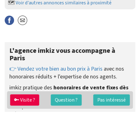
🗺️
Voir d'autres annonces similaires à proximité
L'agence imkiz vous accompagne à
Paris
👉 Vendez votre bien au bon prix à Paris
avec nos
honoraires réduits + l'expertise de nos agents.
imkiz pratique des
honoraires de vente fixes dès
2890 €
payés uniquement au succès.
🔑 Visite ?
Question ?
Pas intéressé
Vous pouvez choisir de recevoir les visites vous-
même ou que votre agent se charge de tout.
Préparer ma vente
Contacter un agent