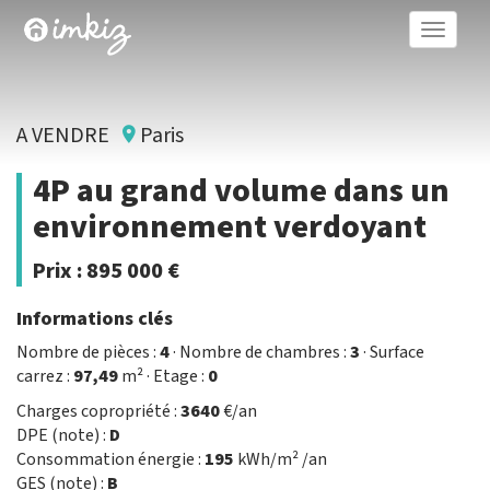
Toggle
naviga
A VENDRE
Paris
4P au grand volume dans un
environnement verdoyant
Prix :
895 000 €
Informations clés
Nombre de pièces :
4
· Nombre de chambres :
3
· Surface
carrez :
97,49
m² · Etage :
0
Charges copropriété :
3640
€/an
DPE (note) :
D
Consommation énergie :
195
kWh/m² /an
GES (note) :
B