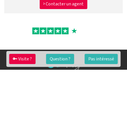
Contacter un agent
🔑 Visite ?
Question ?
Pas intéressé
FAQ
Conditions générales
Contact
🏷️ Nos tarifs en détail
Estimation immobilière gratuite