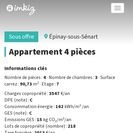
Toggle
naviga
Sous offre
Épinay-sous-Sénart
Appartement 4 pièces
Informations clés
Nombre de pièces :
4
· Nombre de chambres :
3
· Surface
carrez :
90,73
m² · Etage :
7
Charges copropriété :
3547
€/an
DPE (note) :
C
Consommation énergie :
162
kWh/m² /an
GES (note) :
C
Emissions GES :
15
kg CO₂/m²/an
Lots de copropriété (nombre) :
218
Taxe foncière :
2013
€/an