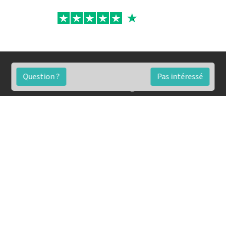
Question ?
Pas intéressé
FAQ
Conditions générales
Contact
🏷️ Nos tarifs en détail
Estimation immobilière gratuite
Simulation de financement gratuite en ligne
Notre blog pour réussir l'immobilier