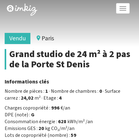
Toggle
naviga
Vendu
Paris
Grand studio de 24 m² à 2 pas
de la Porte St Denis
Informations clés
Nombre de pièces :
1
· Nombre de chambres :
0
· Surface
carrez :
24,02
m² · Etage :
4
Charges copropriété :
996
€/an
DPE (note) :
G
Consommation énergie :
628
kWh/m² /an
Emissions GES :
20
kg CO₂/m²/an
Lots de copropriété (nombre) :
59