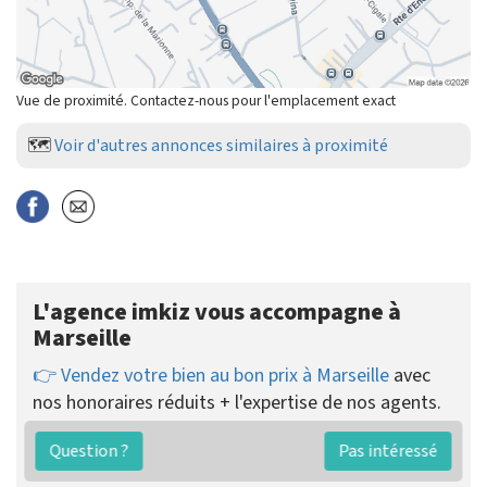
Vue de proximité. Contactez-nous pour l'emplacement exact
🗺️
Voir d'autres annonces similaires à proximité
L'agence imkiz vous accompagne à
Marseille
👉 Vendez votre bien au bon prix à Marseille
avec
nos honoraires réduits + l'expertise de nos agents.
imkiz pratique des
honoraires de vente fixes dès
Question ?
Pas intéressé
2890 €
payés uniquement au succès.