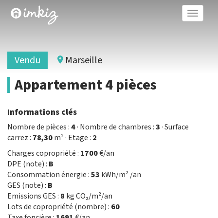
Toggle
naviga
Vendu
Marseille
Appartement 4 pièces
Informations clés
Nombre de pièces :
4
· Nombre de chambres :
3
· Surface
carrez :
78,30
m² · Etage :
2
Charges copropriété :
1700
€/an
DPE (note) :
B
Consommation énergie :
53
kWh/m² /an
GES (note) :
B
Emissions GES :
8
kg CO₂/m²/an
Lots de copropriété (nombre) :
60
Taxe foncière :
1691
€/an