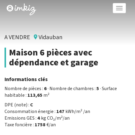
Toggle
naviga
A VENDRE
Vidauban
Maison 6 pièces avec
dépendance et garage
Informations clés
Nombre de pièces :
6
· Nombre de chambres :
5
· Surface
habitable :
113,65
m²
DPE (note) :
C
Consommation énergie :
147
kWh/m² /an
Emissions GES :
4
kg CO₂/m²/an
Taxe foncière :
1758
€/an