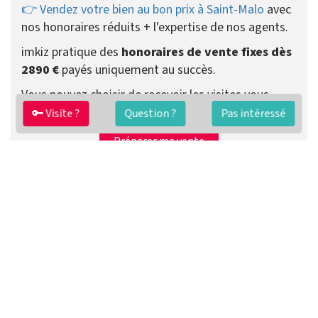
👉 Vendez votre bien au bon prix à Saint-Malo
avec
nos honoraires réduits + l'expertise de nos agents.
imkiz pratique des
honoraires de vente fixes dès
2890 €
payés uniquement au succès.
Vous pouvez choisir de recevoir les visites vous-
même ou que votre agent se charge de tout.
🔑 Visite ?
Question ?
Pas intéressé
Préparer ma vente
Contacter un agent