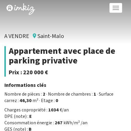
Toggle
naviga
A VENDRE
Saint-Malo
Appartement avec place de
parking privative
Prix :
220 000 €
Informations clés
Nombre de pièces :
2
· Nombre de chambres :
1
· Surface
carrez :
46,30
m² · Etage :
0
Charges copropriété :
1034
€/an
DPE (note) :
E
Consommation énergie :
267
kWh/m² /an
GES (note) :
B