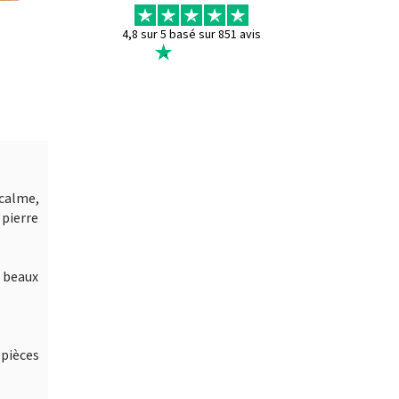
4,8 sur 5 basé sur 851 avis
calme,
 pierre
 beaux
pièces