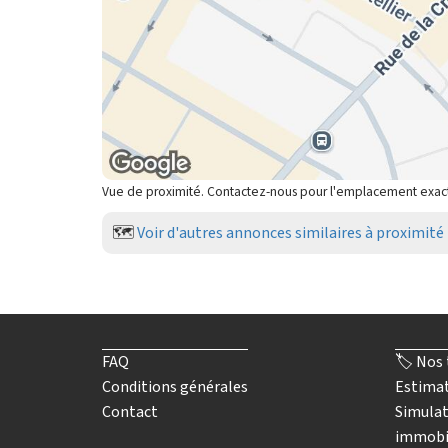
Vue de proximité. Contactez-nous pour l'emplacement exac
🗺️
Voir d'autres annonces similaires à proximité
FAQ
🏷️ Nos 
Conditions générales
Estimat
Contact
Simulat
immobi