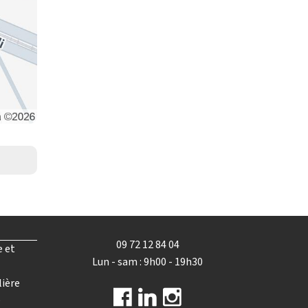
09 72 12 84 04
e et
Lun - sam : 9h00 - 19h30
lière
e