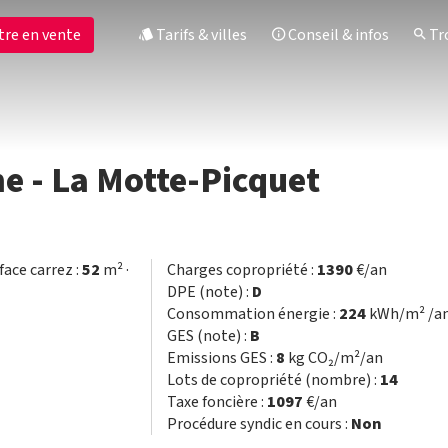
tre en vente
Tarifs & villes
Conseil & infos
Tro
e - La Motte-Picquet
face carrez :
52
m² ·
Charges copropriété :
1390
€/an
DPE (note) :
D
Consommation énergie :
224
kWh/m² /a
GES (note) :
B
Emissions GES :
8
kg CO₂/m²/an
Lots de copropriété (nombre) :
14
Taxe foncière :
1097
€/an
Procédure syndic en cours :
Non