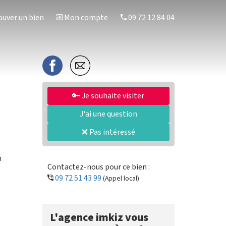
uver un bien
Mon compte
09 72 12 84 04
🔑 Je souhaite visiter
J'ai une question
❌ Pas intéressé
n
Contactez-nous pour ce bien :
09 72 51 43 99
(Appel local)
L'agence imkiz vous