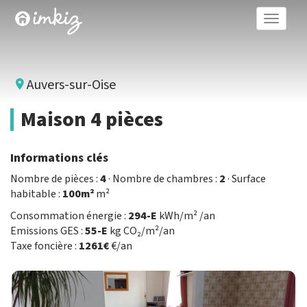
Toggle
naviga
Auvers-sur-Oise
Maison 4 pièces
Informations clés
Nombre de pièces :
4
· Nombre de chambres :
2
· Surface
habitable :
100m²
m²
Consommation énergie :
294-E
kWh/m² /an
Emissions GES :
55-E
kg CO₂/m²/an
Taxe foncière :
1261€
€/an