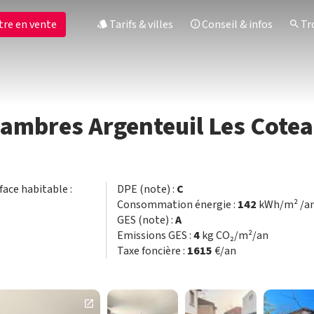
tre en vente
Tarifs & villes
Conseil & infos
Tro
hambres Argenteuil Les Cote
rface habitable :
DPE (note) :
C
Consommation énergie :
142
kWh/m² /a
GES (note) :
A
Emissions GES :
4
kg CO₂/m²/an
Taxe foncière :
1615
€/an