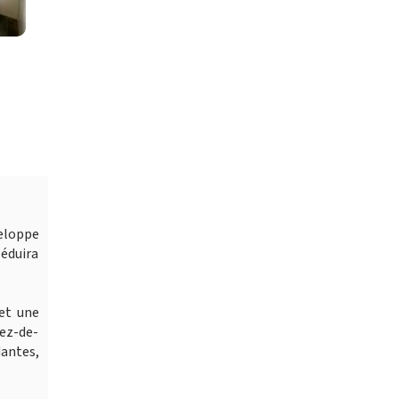
eloppe
séduira
et une
rez-de-
antes,