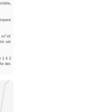
emble,
 espace
0 m² et
hir cet
 1 à 2
ate des