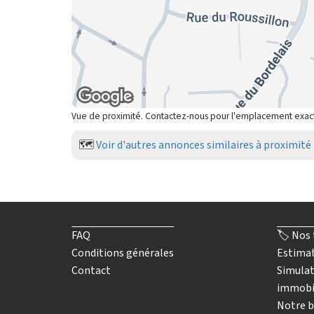
Vue de proximité. Contactez-nous pour l'emplacement exac
🗺️
Voir d'autres annonces similaires à proximité
FAQ
🏷️ Nos 
Conditions générales
Estimat
Contact
Simulat
immobi
Notre b