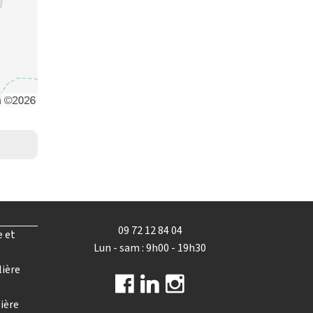
09 72 12 84 04
e et
Lun - sam : 9h00 - 19h30
lière
e
ière