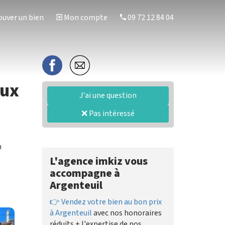
uver un bien
Mon compte
09 72 12 84 04
aux
J'ai une question
❌ Pas intéressé
n
L'agence imkiz vous
accompagne à
Argenteuil
👉 Vendez votre bien au bon prix
à Argenteuil
avec nos honoraires
réduits + l'expertise de nos