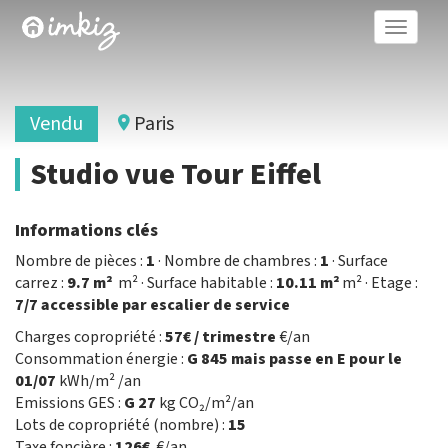
Toggle
naviga
Vendu
Paris
Studio vue Tour Eiffel
Informations clés
Nombre de pièces :
1
· Nombre de chambres :
1
· Surface
carrez :
9.7 m²
m² · Surface habitable :
10.11 m²
m² · Etage :
7/7 accessible par escalier de service
Charges copropriété :
57€ / trimestre
€/an
Consommation énergie :
G 845 mais passe en E pour le
01/07
kWh/m² /an
Emissions GES :
G 27
kg CO₂/m²/an
Lots de copropriété (nombre) :
15
Taxe foncière :
126€
€/an