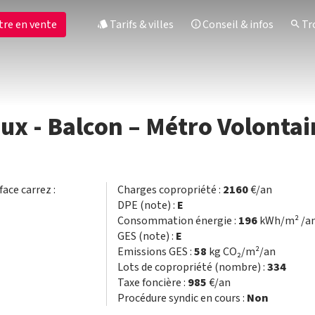
tre en vente
Tarifs & villes
Conseil & infos
Tro
x - Balcon – Métro Volontai
face carrez :
Charges copropriété :
2160
€/an
DPE (note) :
E
Consommation énergie :
196
kWh/m² /a
GES (note) :
E
Emissions GES :
58
kg CO₂/m²/an
Lots de copropriété (nombre) :
334
Taxe foncière :
985
€/an
Procédure syndic en cours :
Non