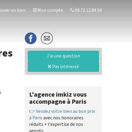
uver un bien
Mon compte
09 72 12 84 04
res
J'ai une question
❌ Pas intéressé
n
L'agence imkiz vous
accompagne à Paris
👉 Vendez votre bien au bon prix
à Paris
avec nos honoraires
réduits + l'expertise de nos
agents.