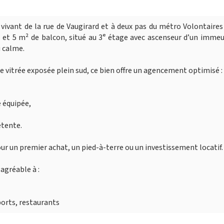
vivant de la rue de Vaugirard et à deux pas du métro Volontaires
z et 5 m² de balcon, situé au 3ᵉ étage avec ascenseur d’un imme
 calme.
e vitrée exposée plein sud, ce bien offre un agencement optimisé :
e équipée,
étente.
our un premier achat, un pied-à-terre ou un investissement locatif.
 agréable à :
orts, restaurants