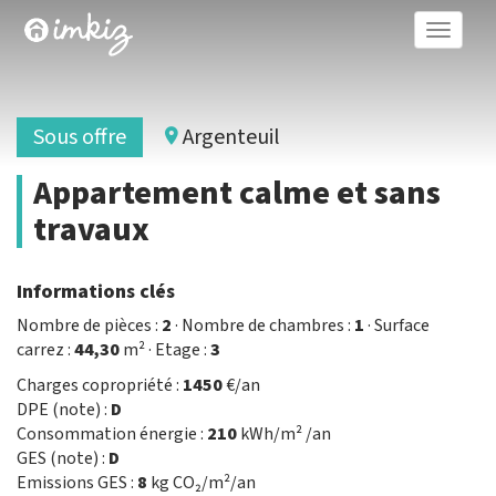
Toggle
naviga
Sous offre
Argenteuil
Appartement calme et sans
travaux
Informations clés
Nombre de pièces :
2
· Nombre de chambres :
1
· Surface
carrez :
44,30
m² · Etage :
3
Charges copropriété :
1450
€/an
DPE (note) :
D
Consommation énergie :
210
kWh/m² /an
GES (note) :
D
Emissions GES :
8
kg CO₂/m²/an