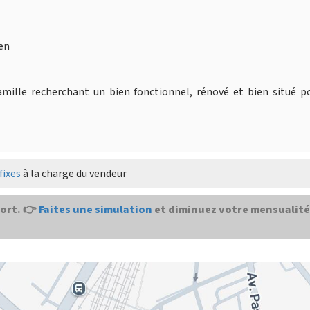
ien
mille recherchant un bien fonctionnel, rénové et bien situé po
fixes
à la charge du vendeur
ort. 👉
Faites une simulation
et diminuez votre mensualité