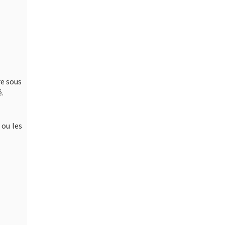
re sous
é.
 ou les