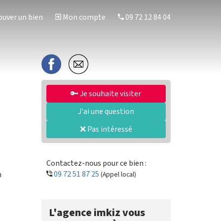
uver un bien
Mon compte
09 72 12 84 04
🔑 Je souhaite visiter
J'ai une question
❌ Pas intéressé
Contactez-nous pour ce bien :
09 72 51 87 25
n
(Appel local)
L'agence imkiz vous