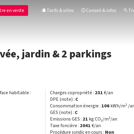
tre en vente
Tarifs & villes
Conseil & infos
Tro
vée, jardin & 2 parkings
rface habitable :
Charges copropriété :
231
€/an
DPE (note) :
C
Consommation énergie :
106
kWh/m² /a
GES (note) :
C
Emissions GES :
21
kg CO₂/m²/an
Taxe foncière :
2041
€/an
Procédure syndic en cours :
Non