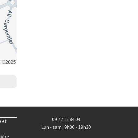
09 72 12 84 04
e et
Lun - sam : 9h00 - 19h30
lière