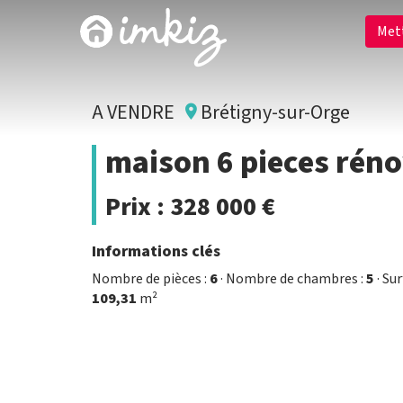
Met
A VENDRE
Brétigny-sur-Orge
maison 6 pieces réno
Prix :
328 000 €
Informations clés
Nombre de pièces :
6
· Nombre de chambres :
5
· Su
109,31
m²