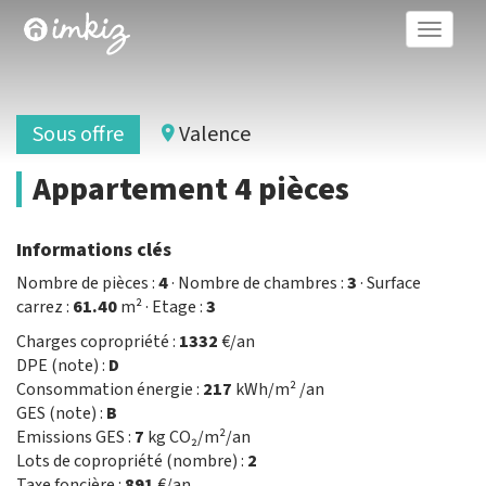
Toggle
naviga
Sous offre
Valence
Appartement 4 pièces
Informations clés
Nombre de pièces :
4
· Nombre de chambres :
3
· Surface
carrez :
61.40
m² · Etage :
3
Charges copropriété :
1332
€/an
DPE (note) :
D
Consommation énergie :
217
kWh/m² /an
GES (note) :
B
Emissions GES :
7
kg CO₂/m²/an
Lots de copropriété (nombre) :
2
Taxe foncière :
891
€/an