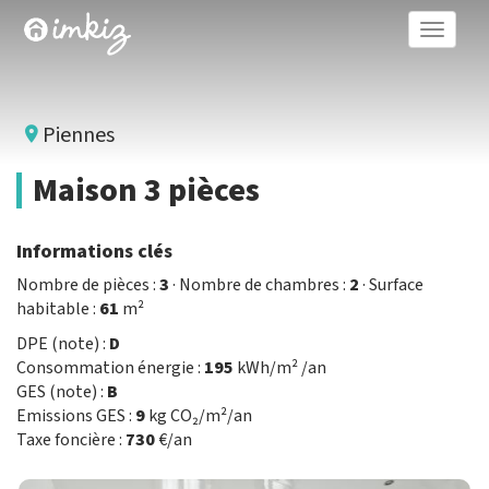
Toggle
naviga
Piennes
Maison 3 pièces
Informations clés
Nombre de pièces :
3
· Nombre de chambres :
2
· Surface
habitable :
61
m²
DPE (note) :
D
Consommation énergie :
195
kWh/m² /an
GES (note) :
B
Emissions GES :
9
kg CO₂/m²/an
Taxe foncière :
730
€/an