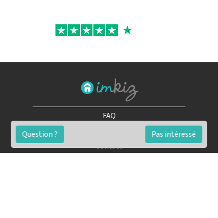
FAQ
Conditions générales
Question ?
Pas intéressé
Contact
🏷️ Nos tarifs en détail
Estimation immobilière gratuite
Simulation de financement gratuite en ligne
Notre blog pour réussir l'immobilier