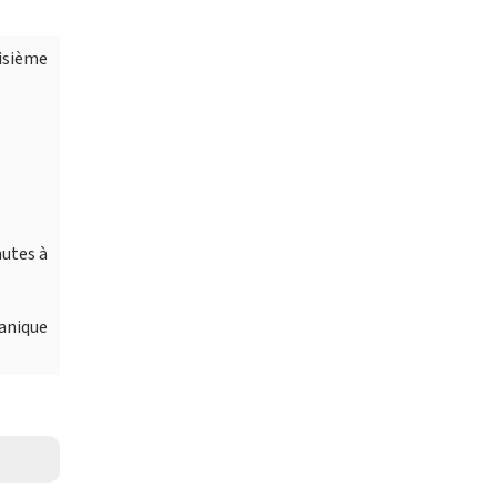
oisième
nutes à
tanique