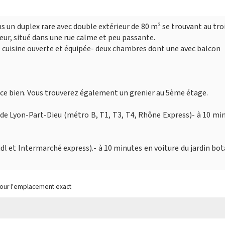
ns un duplex rare avec double extérieur de 80 m² se trouvant au tr
eur, situé dans une rue calme et peu passante.
 cuisine ouverte et équipée- deux chambres dont une avec balcon
 ce bien. Vous trouverez également un grenier au 5ème étage.
e de Lyon-Part-Dieu (métro B, T1, T3, T4, Rhône Express)- à 10 mi
dl et Intermarché express).- à 10 minutes en voiture du jardin bo
pour l'emplacement exact