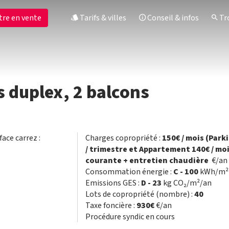
tre en vente
Tarifs & villes
Conseil & infos
Tro
 duplex, 2 balcons
face carrez :
Charges copropriété :
150€ / mois (Park
/ trimestre et Appartement 140€ / mo
courante + entretien chaudière
€/an
Consommation énergie :
C - 100
kWh/m² 
Emissions GES :
D - 23
kg CO₂/m²/an
Lots de copropriété (nombre) :
40
Taxe foncière :
930€
€/an
Procédure syndic en cours