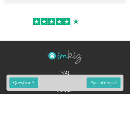
FAQ
Conditions générales
Question ?
Pas intéressé
Contact
🏷️ Nos tarifs en détail
Estimation immobilière gratuite
Simulation de financement gratuite en ligne