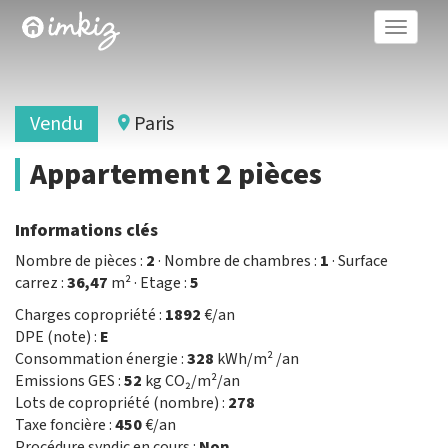
Toggle
naviga
Vendu
Paris
Appartement 2 pièces
Informations clés
Nombre de pièces :
2
· Nombre de chambres :
1
· Surface
carrez :
36,47
m² · Etage :
5
Charges copropriété :
1892
€/an
DPE (note) :
E
Consommation énergie :
328
kWh/m² /an
Emissions GES :
52
kg CO₂/m²/an
Lots de copropriété (nombre) :
278
Taxe foncière :
450
€/an
Procédure syndic en cours :
Non