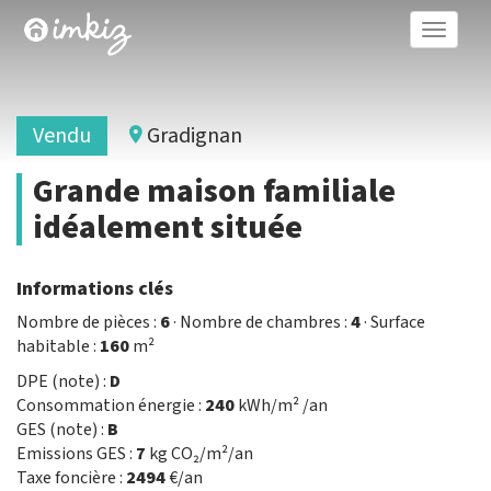
Toggle
naviga
Vendu
Gradignan
Grande maison familiale
idéalement située
Informations clés
Nombre de pièces :
6
· Nombre de chambres :
4
· Surface
habitable :
160
m²
DPE (note) :
D
Consommation énergie :
240
kWh/m² /an
GES (note) :
B
Emissions GES :
7
kg CO₂/m²/an
Taxe foncière :
2494
€/an