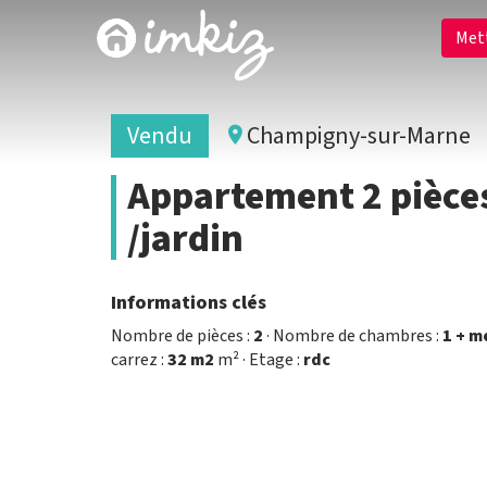
Met
Vendu
Champigny-sur-Marne
Appartement 2 pièces
/jardin
Informations clés
Nombre de pièces :
2
· Nombre de chambres :
1 + m
carrez :
32 m2
m² · Etage :
rdc