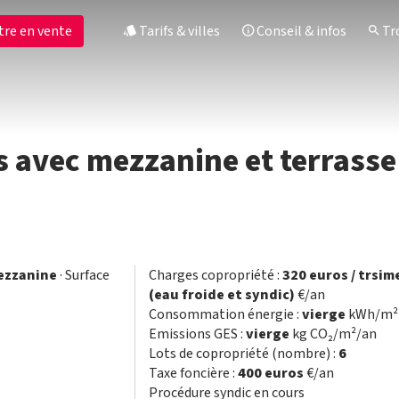
tre en vente
Tarifs & villes
Conseil & infos
Tro
 avec mezzanine et terrasse
ezzanine
· Surface
Charges copropriété :
320 euros / trsim
(eau froide et syndic)
€/an
Consommation énergie :
vierge
kWh/m² 
Emissions GES :
vierge
kg CO₂/m²/an
Lots de copropriété (nombre) :
6
Taxe foncière :
400 euros
€/an
Procédure syndic en cours