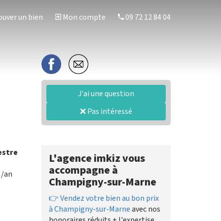
uver un bien
Mon compte
09 72 12 84 04
J'ai une question
❌ Pas intéressé
estre
L'agence imkiz vous
accompagne à
/an
Champigny-sur-Marne
👉 Vendez votre bien au bon prix
à Champigny-sur-Marne
avec nos
honoraires réduits + l'expertise