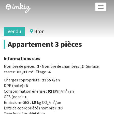
Toggle
naviga
Vendu
Bron
Appartement 3 pièces
Informations clés
Nombre de pièces :
3
· Nombre de chambres :
2
· Surface
carrez :
65,31
m² · Etage :
4
Charges copropriété :
2355
€/an
DPE (note) :
B
Consommation énergie :
92
kWh/m² /an
GES (note) :
C
Emissions GES :
15
kg CO₂/m²/an
Lots de copropriété (nombre) :
30
Taxe foncière :
904
€/an