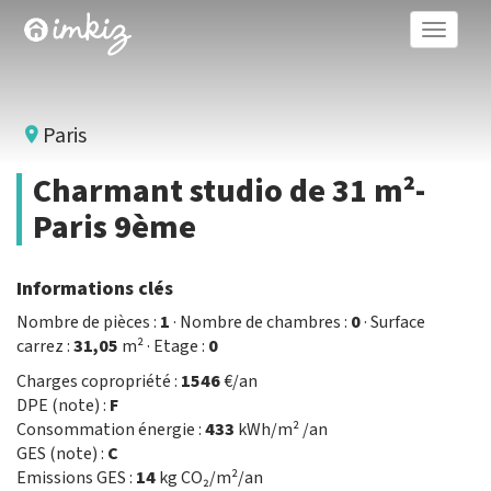
Toggle
naviga
Paris
Charmant studio de 31 m²-
Paris 9ème
Informations clés
Nombre de pièces :
1
· Nombre de chambres :
0
· Surface
carrez :
31,05
m² · Etage :
0
Charges copropriété :
1546
€/an
DPE (note) :
F
Consommation énergie :
433
kWh/m² /an
GES (note) :
C
Emissions GES :
14
kg CO₂/m²/an