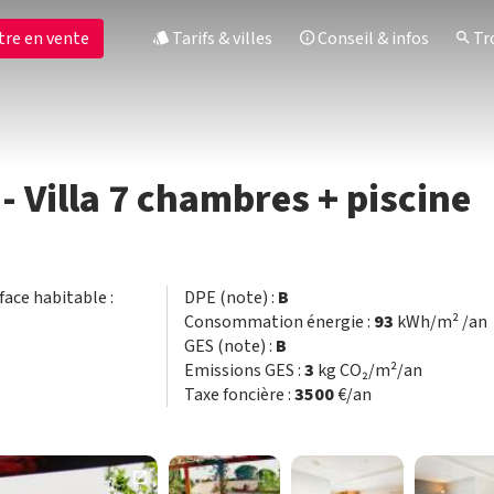
tre en vente
Tarifs & villes
Conseil & infos
Tro
 - Villa 7 chambres + piscine
rface habitable :
DPE (note) :
B
Consommation énergie :
93
kWh/m² /an
GES (note) :
B
Emissions GES :
3
kg CO₂/m²/an
Taxe foncière :
3500
€/an