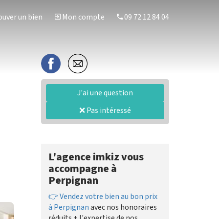
uver un bien
Mon compte
09 72 12 84 04
J'ai une question
❌ Pas intéressé
L'agence imkiz vous
accompagne à
Perpignan
👉 Vendez votre bien au bon prix
à Perpignan
avec nos honoraires
réduits + l'expertise de nos