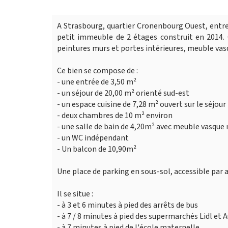
A Strasbourg, quartier Cronenbourg Ouest, entr
petit immeuble de 2 étages construit en 2014. C
peintures murs et portes intérieures, meuble vasqu
Ce bien se compose de :
- une entrée de 3,50 m²
- un séjour de 20,00 m² orienté sud-est
- un espace cuisine de 7,28 m² ouvert sur le séjour
- deux chambres de 10 m² environ
- une salle de bain de 4,20m² avec meuble vasque 
- un WC indépendant
- Un balcon de 10,90m²
Une place de parking en sous-sol, accessible par 
Il se situe :
- à 3 et 6 minutes à pied des arrêts de bus
- à 7 / 8 minutes à pied des supermarchés Lidl et 
- à 7 minutes à pied de l'école maternelle