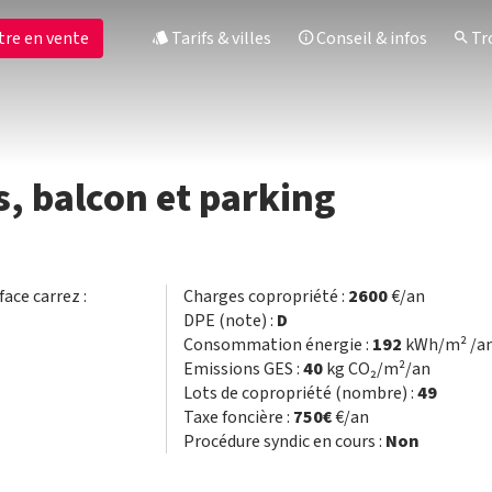
tre en vente
Tarifs & villes
Conseil & infos
Tro
, balcon et parking
face carrez :
Charges copropriété :
2600
€/an
DPE (note) :
D
Consommation énergie :
192
kWh/m² /a
Emissions GES :
40
kg CO₂/m²/an
Lots de copropriété (nombre) :
49
Taxe foncière :
750€
€/an
Procédure syndic en cours :
Non