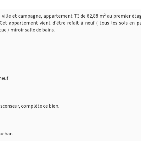
e ville et campagne, appartement T3 de 62,88 m² au premier éta
et appartement vient d'être refait à neuf ( tous les sols en p
e / miroir salle de bains.
neuf
ascenseur, complète ce bien.
Auchan