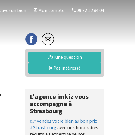
uver un bien
Mon compte
09 72 12 84 04
J'ai une question
❌ Pas intéressé
n
L'agence imkiz vous
accompagne à
Strasbourg
👉 Vendez votre bien au bon prix
à Strasbourg
avec nos honoraires
réduits + l'expertise de nos