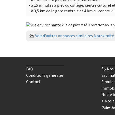
- à 15 minutes à pied du collège, centre culturel e
- à 3,5 km de la gare centrale et 4 km du centre vi
Vue de proximité. Contactez-nous 
🗺️
Voir d'autres annonces similaires à proximité
FAQ
🏷️ Nos 
Conditions générales
Estimat
Contact
Simulat
immobi
Notre b
▶️ Nos a
🤝🏡 De