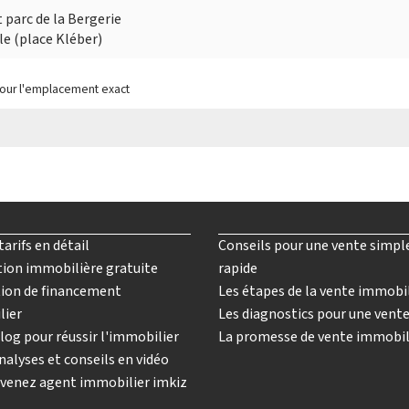
t parc de la Bergerie
lle (place Kléber)
pour l'emplacement exact
tarifs en détail
Conseils pour une vente simpl
ion immobilière gratuite
rapide
ion de financement
Les étapes de la vente immobi
lier
Les diagnostics pour une vent
log pour réussir l'immobilier
La promesse de vente immobil
nalyses et conseils en vidéo
venez agent immobilier imkiz