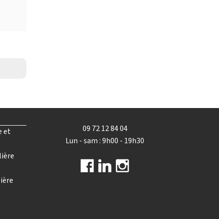
09 72 12 84 04
e et
Lun - sam : 9h00 - 19h30
lière
e
ière