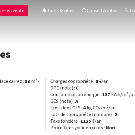
tre en vente
Tarifs & villes
Conseil & infos
Tro
ces
face carrez :
93
m² ·
Charges copropriété :
0
€/an
DPE (note) :
C
Consommation énergie :
137
kWh/m² /a
GES (note) :
A
Emissions GES :
4
kg CO₂/m²/an
Lots de copropriété (nombre) :
2
Taxe foncière :
1125
€/an
Procédure syndic en cours :
Non