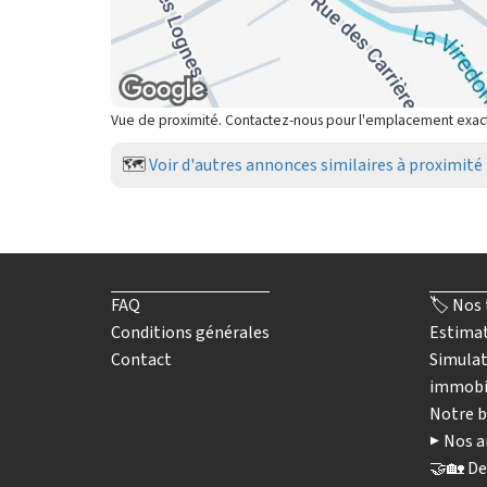
Vue de proximité. Contactez-nous pour l'emplacement exac
🗺️
Voir d'autres annonces similaires à proximité
FAQ
🏷️ Nos 
Conditions générales
Estimat
Contact
Simulat
immobi
Notre b
▶️ Nos a
🤝🏡 De