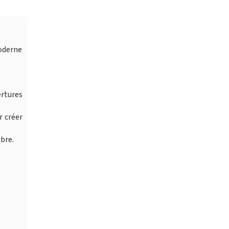
moderne
ertures
r créer
bre.