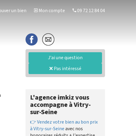
uver un bien
Mon compte
09 72 12 84 04
J'ai une question
❌ Pas intéressé
n
L'agence imkiz vous
accompagne à Vitry-
sur-Seine
👉 Vendez votre bien au bon prix
à Vitry-sur-Seine
avec nos
honoraires réduits + l'expertise