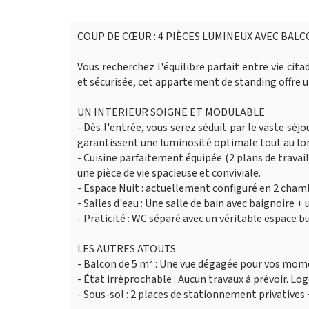
COUP DE CŒUR : 4 PIÈCES LUMINEUX AVEC BALCO
Vous recherchez l'équilibre parfait entre vie cit
et sécurisée, cet appartement de standing offre un
UN INTERIEUR SOIGNE ET MODULABLE
- Dès l'entrée, vous serez séduit par le vaste sé
garantissent une luminosité optimale tout au lon
- Cuisine parfaitement équipée (2 plans de travai
une pièce de vie spacieuse et conviviale.
- Espace Nuit : actuellement configuré en 2 cham
- Salles d'eau : Une salle de bain avec baignoire +
- Praticité : WC séparé avec un véritable espace b
LES AUTRES ATOUTS
- Balcon de 5 m² : Une vue dégagée pour vos mom
- État irréprochable : Aucun travaux à prévoir. 
- Sous-sol : 2 places de stationnement privatives 