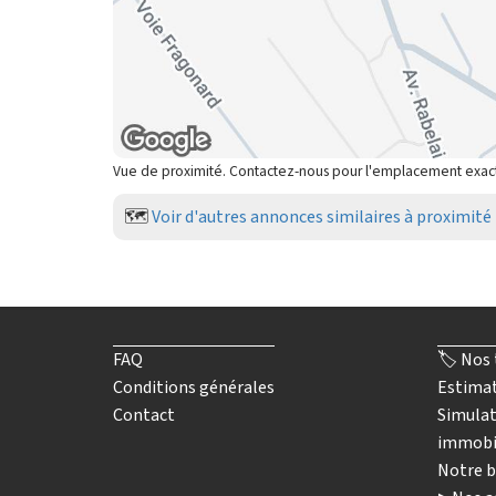
Vue de proximité. Contactez-nous pour l'emplacement exac
🗺️
Voir d'autres annonces similaires à proximité
FAQ
🏷️ Nos 
Conditions générales
Estimat
Contact
Simulat
immobi
Notre b