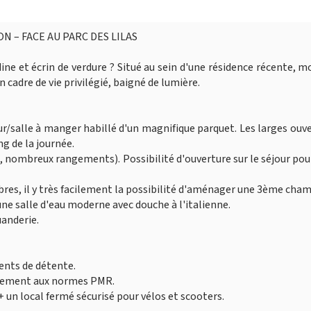
N – FACE AU PARC DES LILAS
adine et écrin de verdure ? Situé au sein d'une résidence récente, 
 cadre de vie privilégié, baigné de lumière.
jour/salle à manger habillé d'un magnifique parquet. Les larges ouv
g de la journée.
l, nombreux rangements). Possibilité d'ouverture sur le séjour pou
bres, il y très facilement la possibilité d'aménager une 3ème cham
 une salle d'eau moderne avec douche à l'italienne.
uanderie.
ents de détente.
Logement aux normes PMR.
+ un local fermé sécurisé pour vélos et scooters.