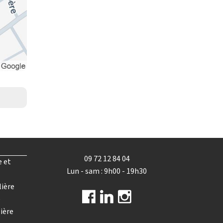
09 72 12 84 04
e et
Lun - sam : 9h00 - 19h30
lière
e
ière