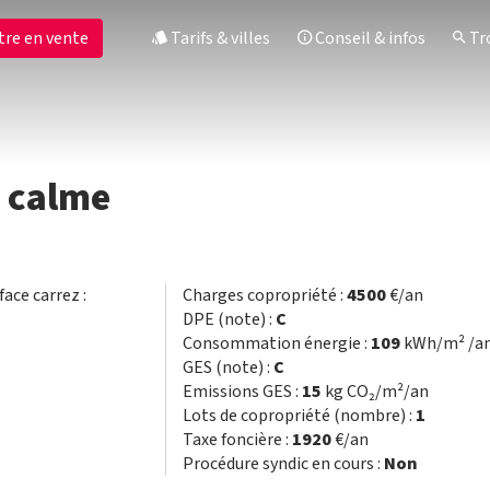
tre en vente
Tarifs & villes
Conseil & infos
Tro
u calme
face carrez :
Charges copropriété :
4500
€/an
DPE (note) :
C
Consommation énergie :
109
kWh/m² /a
GES (note) :
C
Emissions GES :
15
kg CO₂/m²/an
Lots de copropriété (nombre) :
1
Taxe foncière :
1920
€/an
Procédure syndic en cours :
Non