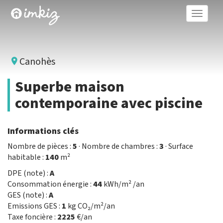
Toggle
naviga
Canohès
Superbe maison
contemporaine avec piscine
Informations clés
Nombre de pièces :
5
· Nombre de chambres :
3
· Surface
habitable :
140
m²
DPE (note) :
A
Consommation énergie :
44
kWh/m² /an
GES (note) :
A
Emissions GES :
1
kg CO₂/m²/an
Taxe foncière :
2225
€/an