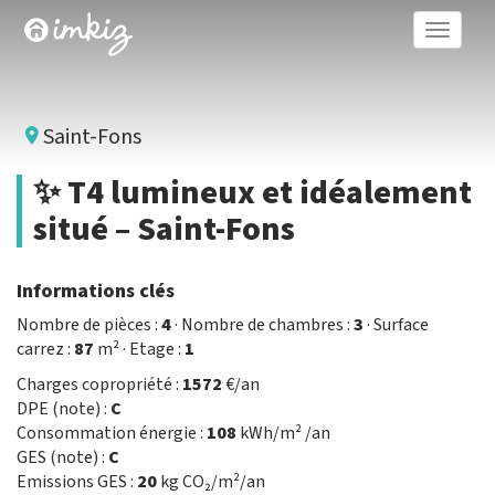
Toggle
naviga
Saint-Fons
✨ T4 lumineux et idéalement
situé – Saint-Fons
Informations clés
Nombre de pièces :
4
· Nombre de chambres :
3
· Surface
carrez :
87
m² · Etage :
1
Charges copropriété :
1572
€/an
DPE (note) :
C
Consommation énergie :
108
kWh/m² /an
GES (note) :
C
Emissions GES :
20
kg CO₂/m²/an