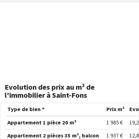
Evolution des prix au m² de
l'immobilier à Saint-Fons
Type de bien *
Prix m²
Evo
Appartement 1 pièce 20 m²
1 985 €
19,
Appartement 2 pièces 35 m², balcon
1 937 €
12,