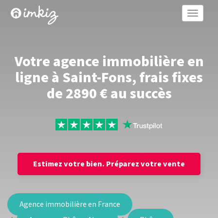
Toggle
naviga
Votre agence immobilière en
ligne à Saint-Fons, frais fixes
de 2890 € au succès
Estimez votre bien.
Préparez votre vente
Agence immobilière en France