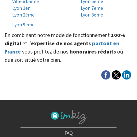
Villeurbanne
Lyon 6ème
Lyon 1er
Lyon 7ème
Lyon 2ème
Lyon 8ème
Lyon 9ème
En combinant notre mode de fonctionnement
100%
digital
et l'
expertise de nos agents
partout en
France
vous profitez de nos
honoraires réduits
où
que soit situé votre bien.
FAQ