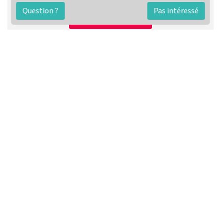
Préparer ma vente
Question ?
Pas intéressé
Contacter un agent
FAQ
Conditions générales
Contact
🏷️ Nos tarifs en détail