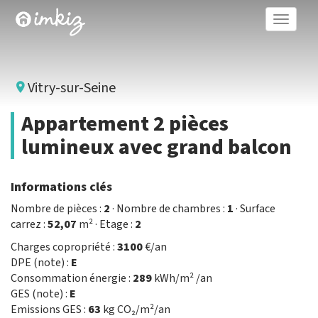
Toggle
naviga
Vitry-sur-Seine
Appartement 2 pièces
lumineux avec grand balcon
Informations clés
Nombre de pièces :
2
· Nombre de chambres :
1
· Surface
carrez :
52,07
m² · Etage :
2
Charges copropriété :
3100
€/an
DPE (note) :
E
Consommation énergie :
289
kWh/m² /an
GES (note) :
E
Emissions GES :
63
kg CO₂/m²/an