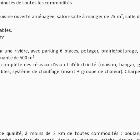
 minutes de toutes les commodités.
cuisine ouverte aménagée, salon-salle à manger de 25 m², salle d
ables.
m².
 une rivière, avec parking 6 places, potager, prairie/pâturage,
tenante de 500 m².
 complète des réseaux d’eau et d’électricité (maison, hangar, 
mbles, système de chauffage (insert + groupe de chaleur). Charp
de qualité, à moins de 2 km de toutes commodités : boulang