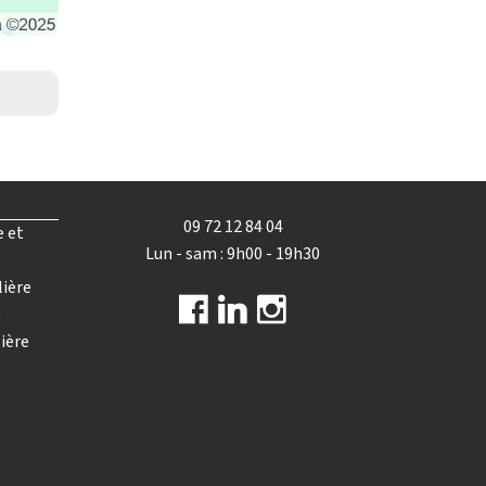
09 72 12 84 04
e et
Lun - sam : 9h00 - 19h30
lière
e
ière