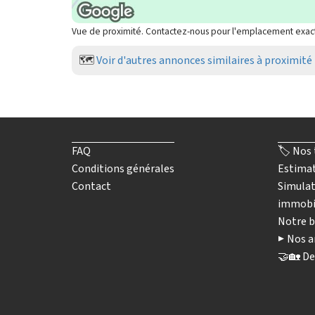
Vue de proximité. Contactez-nous pour l'emplacement exac
🗺️
Voir d'autres annonces similaires à proximité
FAQ
🏷️ Nos 
Conditions générales
Estimat
Contact
Simulat
immobi
Notre b
▶️ Nos a
🤝🏡 De