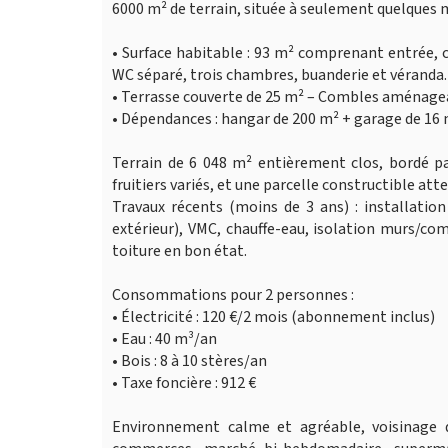
6000 m² de terrain, située à seulement quelques
• Surface habitable : 93 m² comprenant entrée, 
WC séparé, trois chambres, buanderie et véranda.
• Terrasse couverte de 25 m² – Combles aménage
• Dépendances : hangar de 200 m² + garage de 16 
Terrain de 6 048 m² entièrement clos, bordé par
fruitiers variés, et une parcelle constructible at
Travaux récents (moins de 3 ans) : installation
extérieur), VMC, chauffe-eau, isolation murs/co
toiture en bon état.
Consommations pour 2 personnes :
• Électricité : 120 €/2 mois (abonnement inclus)
• Eau : 40 m³/an
• Bois : 8 à 10 stères/an
• Taxe foncière : 912 €
Environnement calme et agréable, voisinage 