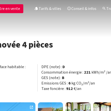
tre en vente
Tarifs & villes
Conseil & infos
Tro
novée 4 pièces
rface habitable :
DPE (note) :
D
Consommation énergie :
221
kWh/m² /a
GES (note) :
B
Emissions GES :
6
kg CO₂/m²/an
Taxe foncière :
912
€/an