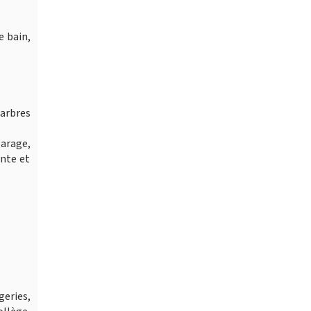
e bain,
 arbres
garage,
ente et
eries,