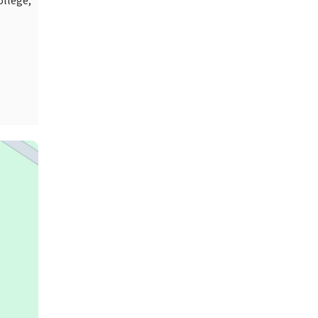
llège,