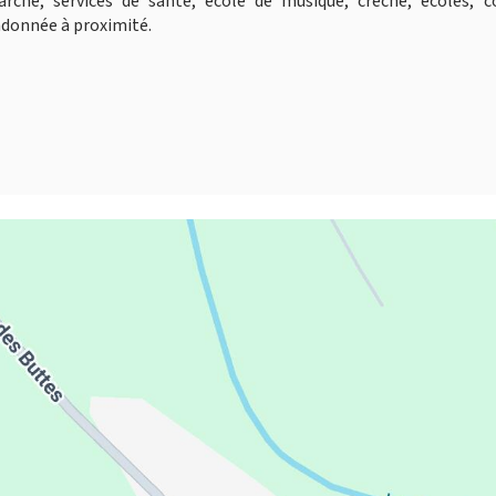
hé, services de santé, école de musique, crèche, écoles, co
ndonnée à proximité.