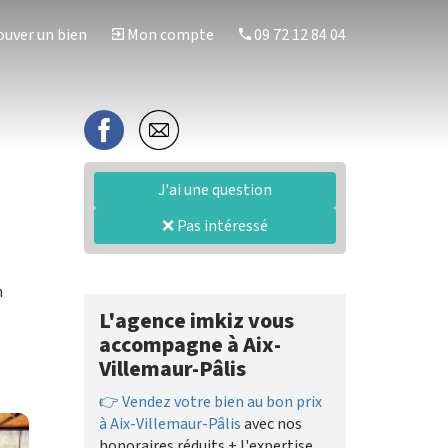
uver un bien
Mon compte
09 72 12 84 04
J'ai une question
❌ Pas intéressé
n
L'agence imkiz vous
accompagne à Aix-
Villemaur-Pâlis
👉 Vendez votre bien au bon prix
à Aix-Villemaur-Pâlis
avec nos
honoraires réduits + l'expertise