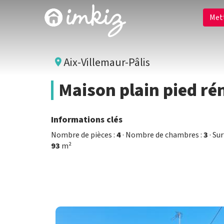
Met
Aix-Villemaur-Pâlis
Maison plain pied ré
Informations clés
Nombre de pièces :
4
· Nombre de chambres :
3
· Su
93
m²