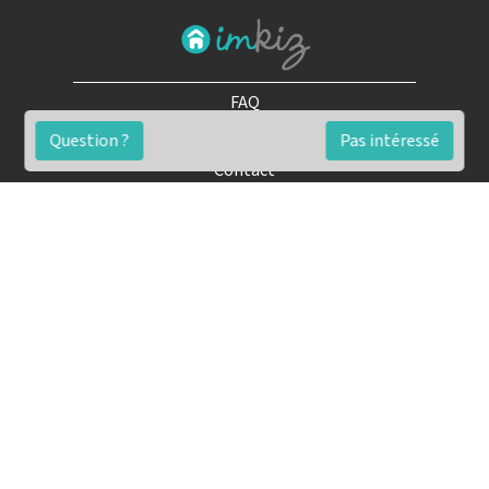
FAQ
Conditions générales
Question ?
Pas intéressé
Contact
🏷️ Nos tarifs en détail
Estimation immobilière gratuite
Simulation de financement gratuite en ligne
Notre blog pour réussir l'immobilier
▶️ Nos analyses et conseils en vidéo
🤝🏡 Devenez agent immobilier imkiz
Conseils pour une vente simple et rapide
Les étapes de la vente immobilière