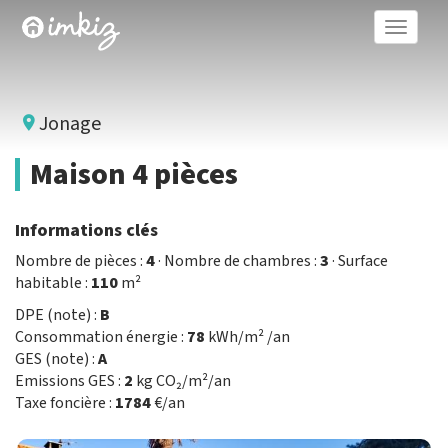
Toggle
naviga
Jonage
Maison 4 pièces
Informations clés
Nombre de pièces :
4
· Nombre de chambres :
3
· Surface
habitable :
110
m²
DPE (note) :
B
Consommation énergie :
78
kWh/m² /an
GES (note) :
A
Emissions GES :
2
kg CO₂/m²/an
Taxe foncière :
1784
€/an