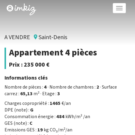
Toggle
naviga
A VENDRE
Saint-Denis
Appartement 4 pièces
Prix :
235 000 €
Informations clés
Nombre de pièces :
4
· Nombre de chambres :
2
· Surface
carrez :
65,13
m² · Etage :
3
Charges copropriété :
1465
€/an
DPE (note) :
G
Consommation énergie :
484
kWh/m² /an
GES (note) :
C
Emissions GES :
19
kg CO₂/m²/an