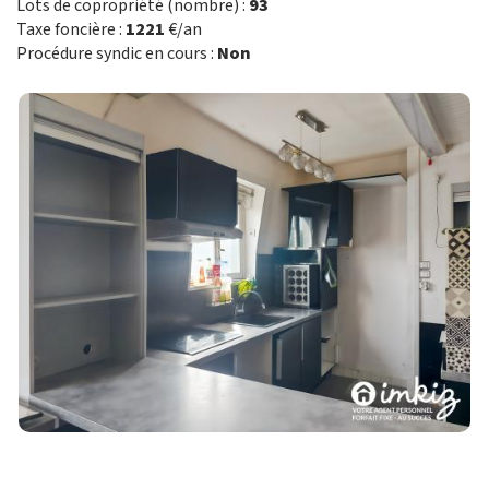
Lots de copropriété (nombre) :
93
Taxe foncière :
1221
€/an
Procédure syndic en cours :
Non