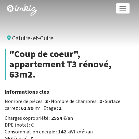
Toggle
naviga
Caluire-et-Cuire
"Coup de coeur",
appartement T3 rénové,
63m2.
Informations clés
Nombre de pièces :
3
· Nombre de chambres :
2
· Surface
carrez :
62.89
m² · Etage :
1
Charges copropriété :
2554
€/an
DPE (note) :
C
Consommation énergie :
142
kWh/m² /an
GES (note) :
C