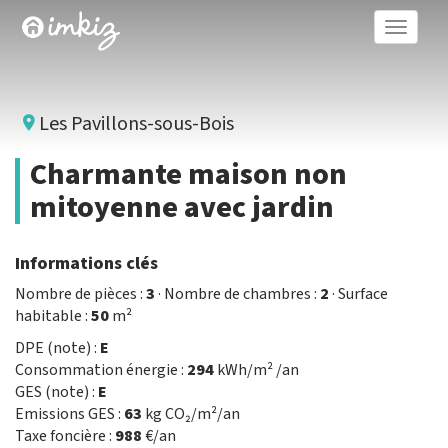
Toggle
naviga
Les Pavillons-sous-Bois
Charmante maison non
mitoyenne avec jardin
Informations clés
Nombre de pièces :
3
· Nombre de chambres :
2
· Surface
habitable :
50
m²
DPE (note) :
E
Consommation énergie :
294
kWh/m² /an
GES (note) :
E
Emissions GES :
63
kg CO₂/m²/an
Taxe foncière :
988
€/an