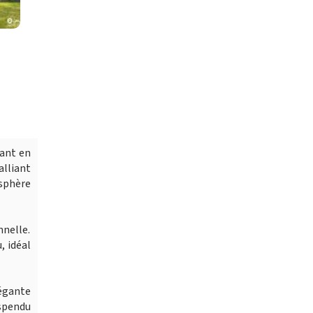
yant en
alliant
osphère
nnelle.
, idéal
légante
uspendu