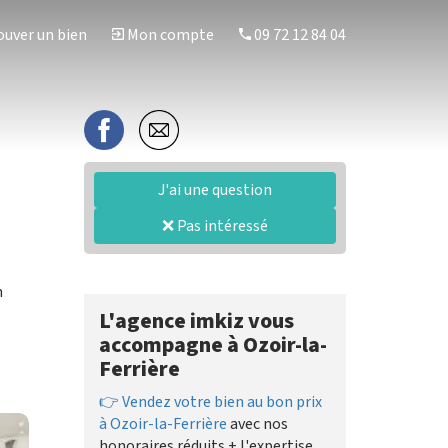
uver un bien
Mon compte
09 72 12 84 04
J'ai une question
❌ Pas intéressé
n
L'agence imkiz vous
accompagne à Ozoir-la-
Ferrière
👉 Vendez votre bien au bon prix
à Ozoir-la-Ferrière
avec nos
honoraires réduits + l'expertise