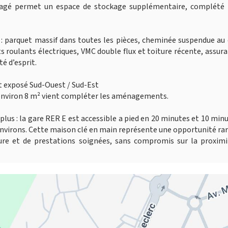
nagé permet un espace de stockage supplémentaire, complété 
: parquet massif dans toutes les pièces, cheminée suspendue au
 roulants électriques, VMC double flux et toiture récente, assur
é d’esprit.
ent exposé Sud-Ouest / Sud-Est
 d’environ 8 m² vient compléter les aménagements.
 plus : la gare RER E est accessible a pied en 20 minutes et 10 min
 environs. Cette maison clé en main représente une opportunité ra
ture et de prestations soignées, sans compromis sur la proximi