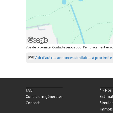
Vue de proximité. Contactez-nous pour l'emplacement exac
🗺️
Voir d'autres annonces similaires à proximité
FAQ
🏷️ Nos 
Conditions générales
Estimat
Contact
Simulat
immobi