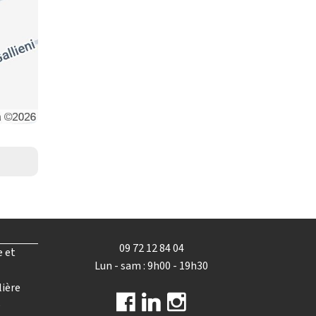
09 72 12 84 04
e et
Lun - sam : 9h00 - 19h30
lière
e