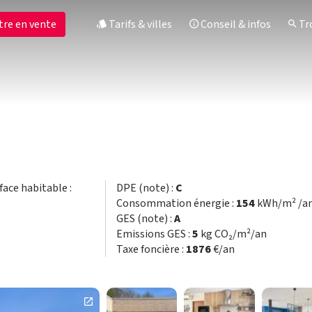
tre en vente
Tarifs & villes
Conseil & infos
Tro
rface habitable :
DPE (note) :
C
Consommation énergie :
154
kWh/m² /a
GES (note) :
A
Emissions GES :
5
kg CO₂/m²/an
Taxe foncière :
1876
€/an