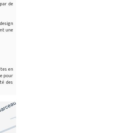
par de
 design
ant une
utes en
re pour
té des