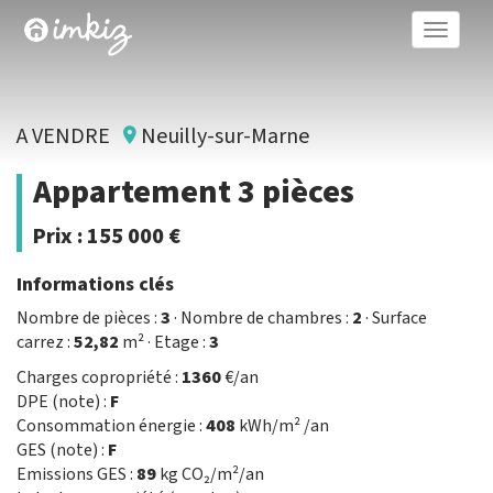
Toggle
naviga
A VENDRE
Neuilly-sur-Marne
Appartement 3 pièces
Prix :
155 000 €
Informations clés
Nombre de pièces :
3
· Nombre de chambres :
2
· Surface
carrez :
52,82
m² · Etage :
3
Charges copropriété :
1360
€/an
DPE (note) :
F
Consommation énergie :
408
kWh/m² /an
GES (note) :
F
Emissions GES :
89
kg CO₂/m²/an