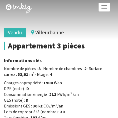
Toggle
naviga
Vendu
Villeurbanne
Appartement 3 pièces
Informations clés
Nombre de pièces :
3
· Nombre de chambres :
2
· Surface
carrez :
53,91
m² · Etage :
4
Charges copropriété :
1900
€/an
DPE (note) :
D
Consommation énergie :
212
kWh/m² /an
GES (note) :
D
Emissions GES :
30
kg CO₂/m²/an
Lots de copropriété (nombre) :
30
Taxe foncière :
103
€/an