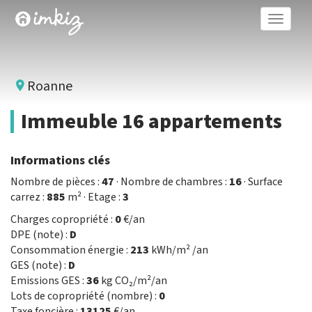
Toggle
naviga
Roanne
Immeuble 16 appartements
Informations clés
Nombre de pièces :
47
· Nombre de chambres :
16
· Surface
carrez :
885
m² · Etage :
3
Charges copropriété :
0
€/an
DPE (note) :
D
Consommation énergie :
213
kWh/m² /an
GES (note) :
D
Emissions GES :
36
kg CO₂/m²/an
Lots de copropriété (nombre) :
0
Taxe foncière :
13125
€/an