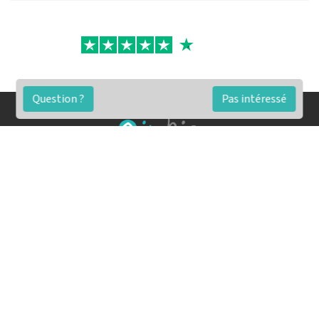
Question ?
Pas intéressé
FAQ
Conditions générales
Contact
🏷️ Nos tarifs en détail
Estimation immobilière gratuite
Simulation de financement gratuite en ligne
Notre blog pour réussir l'immobilier