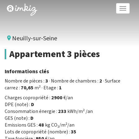
Toggle
naviga
Neuilly-sur-Seine
Appartement 3 pièces
Informations clés
Nombre de pièces :
3
· Nombre de chambres :
2
· Surface
carrez :
70,65
m² · Etage :
1
Charges copropriété :
2900
€/an
DPE (note) :
D
Consommation énergie :
233
kWh/m² /an
GES (note) :
D
Emissions GES :
48
kg CO₂/m²/an
Lots de copropriété (nombre) :
35
Taxe foncière :
950
€/an