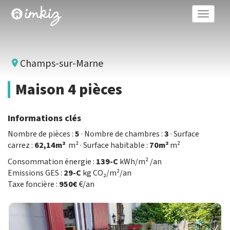
Toggle
naviga
Champs-sur-Marne
Maison 4 pièces
Informations clés
Nombre de pièces :
5
· Nombre de chambres :
3
· Surface
carrez :
62,14m²
m² · Surface habitable :
70m²
m²
Consommation énergie :
139-C
kWh/m² /an
Emissions GES :
29-C
kg CO₂/m²/an
Taxe foncière :
950€
€/an