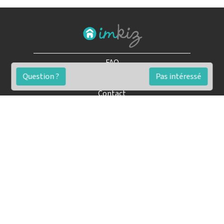
FAQ
Question ?
Pas intéressé
Conditions générales
Contact
🏷️ Nos tarifs en détail
Estimation immobilière gratuite
Simulation de financement gratuite en ligne
Notre blog pour réussir l'immobilier
▶️ Nos analyses et conseils en vidéo
🤝🏡 Devenez agent immobilier imkiz
Conseils pour une vente simple et rapide