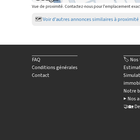
Vue de proximité. Contactez-nous pour l'emplacement exac
🗺️
Voir d'autres annonces similaires à proximité
FAQ
🏷️ Nos 
Conditions générales
Estimat
Contact
Simulat
immobi
Notre b
▶️ Nos a
🤝🏡 De