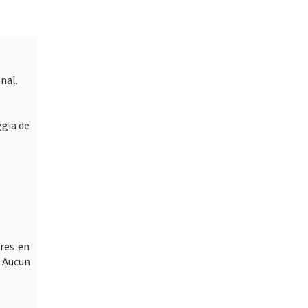
nal.
ggia de
tres en
. Aucun