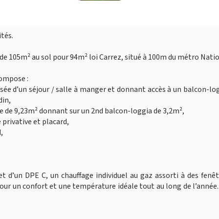
tés.
 105m² au sol pour 94m² loi Carrez, situé à 100m du métro Natio
compose :
sée d’un séjour / salle à manger et donnant accès à un balcon-lo
din,
e de 9,23m² donnant sur un 2nd balcon-loggia de 3,2m²,
privative et placard,
,
t d’un DPE C, un chauffage individuel au gaz assorti à des fenê
our un confort et une température idéale tout au long de l’année