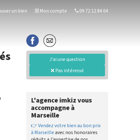
uver un bien
Mon compte
09 72 12 84 04
tés
J'ai une question
❌ Pas intéressé
n
L'agence imkiz vous
accompagne à
Marseille
👉 Vendez votre bien au bon prix
à Marseille
avec nos honoraires
réduits + l'expertise de nos