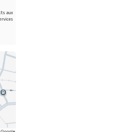
cts aux
ervices