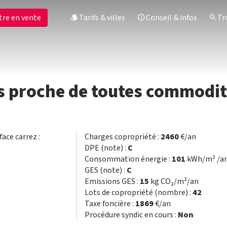
tre en vente
Tarifs & villes
Conseil & infos
Tro
s proche de toutes commodi
face carrez :
Charges copropriété :
2460
€/an
DPE (note) :
C
Consommation énergie :
101
kWh/m² /a
GES (note) :
C
Emissions GES :
15
kg CO₂/m²/an
Lots de copropriété (nombre) :
42
Taxe foncière :
1869
€/an
Procédure syndic en cours :
Non