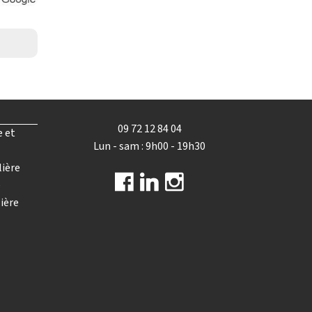
09 72 12 84 04
e et
Lun - sam : 9h00 - 19h30
lière
e
ière