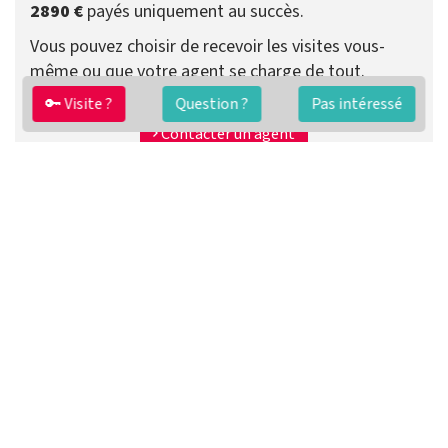
2890 €
payés uniquement au succès.
Vous pouvez choisir de recevoir les visites vous-
même ou que votre agent se charge de tout.
🔑 Visite ?
Question ?
Pas intéressé
Préparer ma vente
Contacter un agent
FAQ
Conditions générales