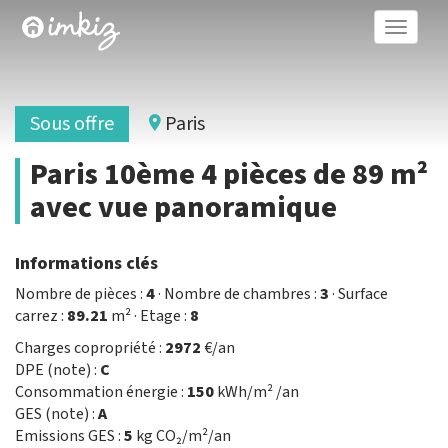
Toggle
naviga
Sous offre
Paris
Paris 10ème 4 pièces de 89 m²
avec vue panoramique
Informations clés
Nombre de pièces :
4
· Nombre de chambres :
3
· Surface
carrez :
89.21
m² · Etage :
8
Charges copropriété :
2972
€/an
DPE (note) :
C
Consommation énergie :
150
kWh/m² /an
GES (note) :
A
Emissions GES :
5
kg CO₂/m²/an