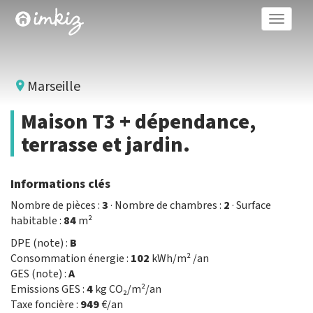
Toggle
naviga
Marseille
Maison T3 + dépendance,
terrasse et jardin.
Informations clés
Nombre de pièces :
3
· Nombre de chambres :
2
· Surface
habitable :
84
m²
DPE (note) :
B
Consommation énergie :
102
kWh/m² /an
GES (note) :
A
Emissions GES :
4
kg CO₂/m²/an
Taxe foncière :
949
€/an