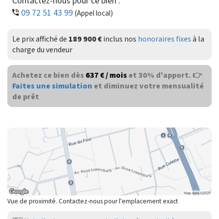
Contactez-nous pour ce bien :
09 72 51 43 99
(Appel local)
Le prix affiché de
189 900 €
inclus nos
honoraires fixes
à la
charge du vendeur
Achetez ce bien dès
637 € / mois
et 30% d'apport. 👉
Faites une simulation
et diminuez votre mensualité
de prêt
Vue de proximité. Contactez-nous pour l'emplacement exact