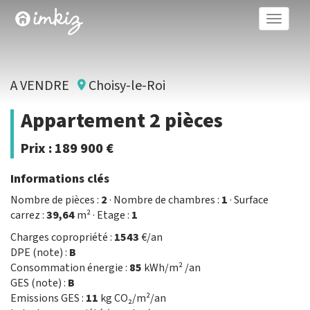
Toggle
naviga
A VENDRE
Choisy-le-Roi
Appartement 2 pièces
Prix :
189 900 €
Informations clés
Nombre de pièces :
2
· Nombre de chambres :
1
· Surface
carrez :
39,64
m² · Etage :
1
Charges copropriété :
1543
€/an
DPE (note) :
B
Consommation énergie :
85
kWh/m² /an
GES (note) :
B
Emissions GES :
11
kg CO₂/m²/an