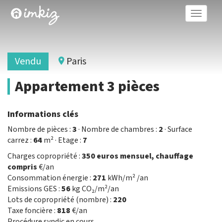
Toggle
naviga
Vendu
Paris
Appartement 3 pièces
Informations clés
Nombre de pièces :
3
· Nombre de chambres :
2
· Surface
carrez :
64
m² · Etage :
7
Charges copropriété :
350 euros mensuel, chauffage
compris
€/an
Consommation énergie :
271
kWh/m² /an
Emissions GES :
56
kg CO₂/m²/an
Lots de copropriété (nombre) :
220
Taxe foncière :
818
€/an
Procédure syndic en cours