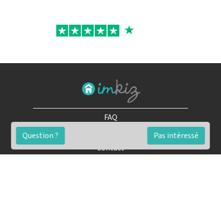
FAQ
Conditions générales
Question ?
Pas intéressé
Contact
🏷️ Nos tarifs en détail
Estimation immobilière gratuite
Simulation de financement gratuite en ligne
Notre blog pour réussir l'immobilier