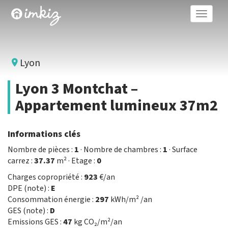
Toggle
naviga
Lyon
Lyon 3 Montchat –
Appartement lumineux 37m2
Informations clés
Nombre de pièces :
1
· Nombre de chambres :
1
· Surface
carrez :
37.37
m² · Etage :
0
Charges copropriété :
923
€/an
DPE (note) :
E
Consommation énergie :
297
kWh/m² /an
GES (note) :
D
Emissions GES :
47
kg CO₂/m²/an