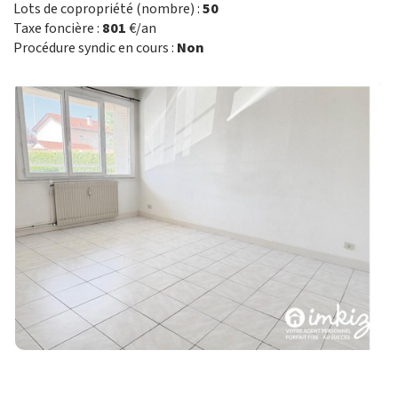
Lots de copropriété (nombre) :
50
Taxe foncière :
801
€/an
Procédure syndic en cours :
Non