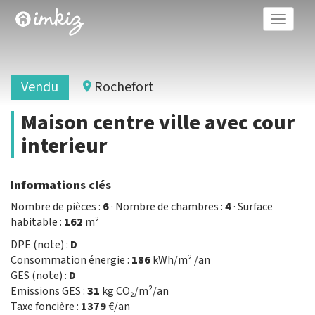
Toggle
naviga
Vendu
Rochefort
Maison centre ville avec cour
interieur
Informations clés
Nombre de pièces :
6
· Nombre de chambres :
4
· Surface
habitable :
162
m²
DPE (note) :
D
Consommation énergie :
186
kWh/m² /an
GES (note) :
D
Emissions GES :
31
kg CO₂/m²/an
Taxe foncière :
1379
€/an