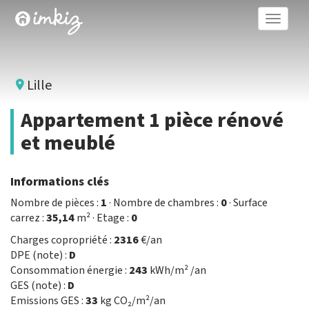
Toggle
naviga
Lille
Appartement 1 pièce rénové
et meublé
Informations clés
Nombre de pièces :
1
· Nombre de chambres :
0
· Surface
carrez :
35,14
m² · Etage :
0
Charges copropriété :
2316
€/an
DPE (note) :
D
Consommation énergie :
243
kWh/m² /an
GES (note) :
D
Emissions GES :
33
kg CO₂/m²/an